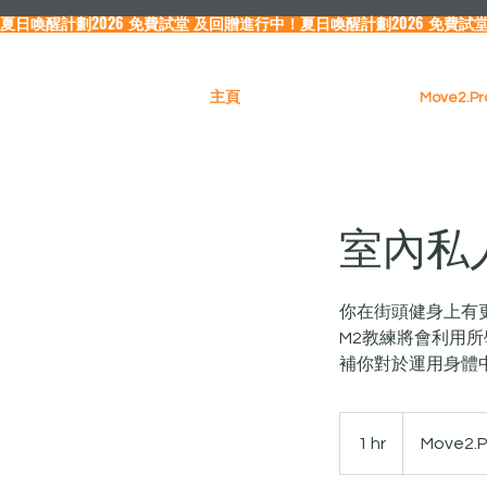
夏日喚醒計劃2026 免費試堂 及回贈進行中！
主頁
Move2.
室內私人訓
你在街頭健身上有
M2教練將會利用
補你對於運用身體
1 hr
1
Move2.P
h