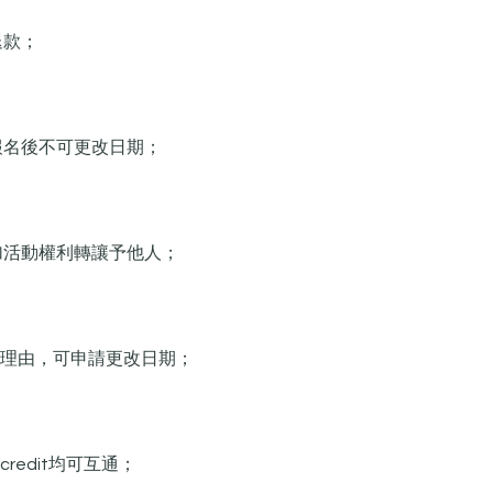
退款；
認報名後不可更改日期；
加活動權利轉讓予他人；​
合適理由，可申請更改日期；
credit均可互通；