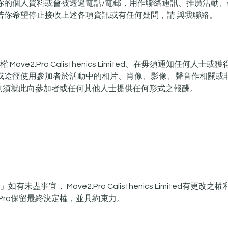
你的個人資料或會被透過電話/電郵，用作聯絡通訊、推廣活動、
若你希望停止接收上述各項資訊或有任何疑問，請 與我聯絡。​
 Move2.Pro Calisthenics Limited、在毋須通知任何人
或途徑使用參加者於活動中的相片、肖像、影像、聲音作相關或
Pro無須就此向參加者或任何其他人士提供任何形式之報酬。
如有未盡事宜， Move2.Pro Calisthenics Limited有更
2.Pro保留最終決定權，並具約束力。