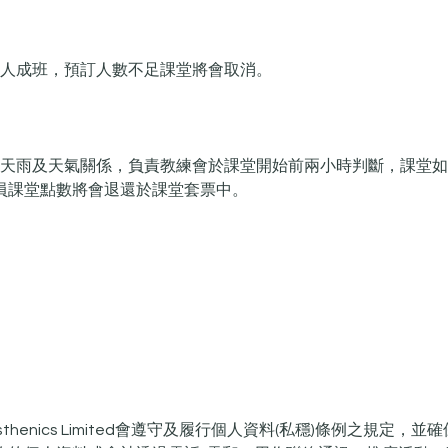
，四人成班，預訂人數不足課堂將會取消。
班如因天雨及天氣關係，負責教練會於課堂開始前兩小時判斷，課堂
員課堂點數將會退還於課堂套票中。
o Calisthenics Limited會遵守及履行個人資料(私穩)條例之規