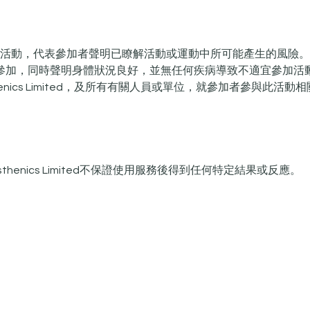
款參加活動，代表參加者聲明已瞭解活動或運動中所可能產生的風險
參加，同時聲明身體狀況良好，並無任何疾病導致不適宜參加活
alisthenics Limited，及所有有關人員或單位，就參加者參與此
o Calisthenics Limited不保證使用服務後得到任何特定結果或反應。