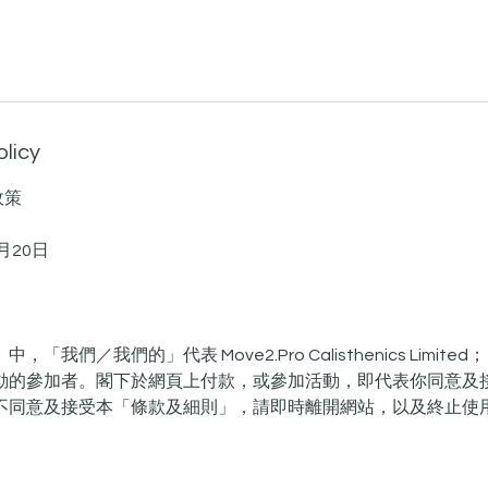
olicy
政策
月20日
「我們／我們的」代表 Move2.Pro Calisthenics Limit
動的參加者。閣下於網頁上付款，或參加活動，即代表你同意及
不同意及接受本「條款及細則」，請即時離開網站，以及終止使