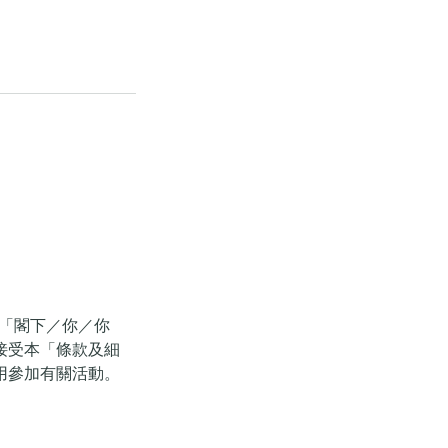
ed；「閣下／你／你
接受本「條款及細
用參加有關活動。