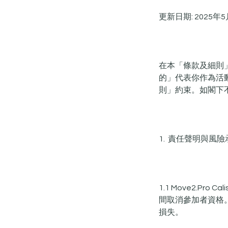
更新日期: 2025年5
在本「條款及細則」中，
的」代表你作為活
則」約束。如閣下
1. 責任聲明與風險
1.1 Move2.P
間取消參加者資格。參加
損失。