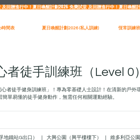
Pro時間表
夏日喚醒計劃2026 (私人訓練)
恆常訓練班（
者徒手訓練班（Level 0
「戶外初心者徒手健身訓練班」！專為零基礎人士設計！在清新的戶
習簡單易懂的徒手健身動作，無需任何相關運動經驗。
美孚地鐵站G出口）
|
大興公園（興平樓樓下）
|
維多利亞公