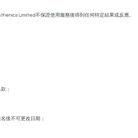
o Calisthenics Limited不保證使用服務後得到任何特定結果或反應。
退款；
認報名後不可更改日期；