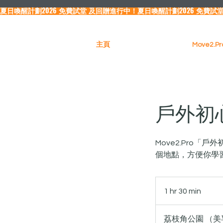
夏日喚醒計劃2026 免費試堂 及回贈進行中！
主頁
Move2.
戶外初心
Move2.Pro
個地點，方便你學
1 hr 30 min
1
h
3
荔枝角公園 （