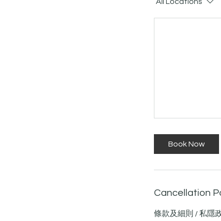
All Locations
Book Now
Cancellation P
條款及細則 / 私隱