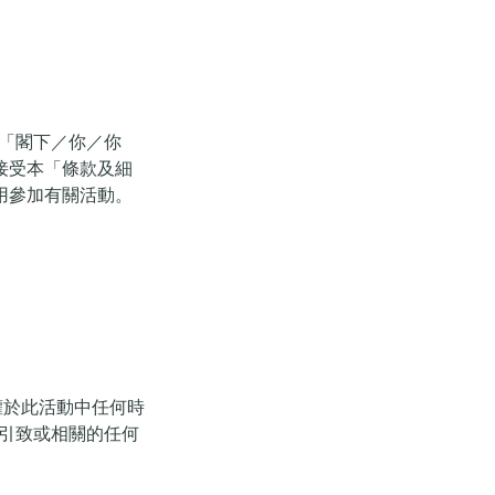
ed；「閣下／你／你
接受本「條款及細
用參加有關活動。
權，有權於此活動中任何時
受由此引致或相關的任何