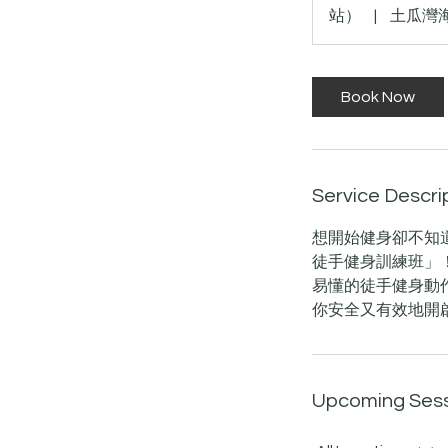
0
站）
|
土瓜灣
m
i
n
Book Now
Service Descri
想開始健身卻不知道從
徒手健身訓練班」
易懂的徒手健身動作
你安全又有效地開
Upcoming Ses