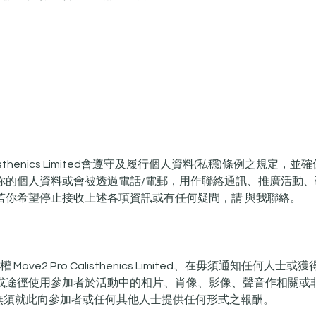
o Calisthenics Limited會遵守及履行個人資料(私穩)條例之規
你的個人資料或會被透過電話/電郵，用作聯絡通訊、推廣活動、
若你希望停止接收上述各項資訊或有任何疑問，請 與我聯絡。​
 Move2.Pro Calisthenics Limited、在毋須通知任何人
或途徑使用參加者於活動中的相片、肖像、影像、聲音作相關或
Pro無須就此向參加者或任何其他人士提供任何形式之報酬。