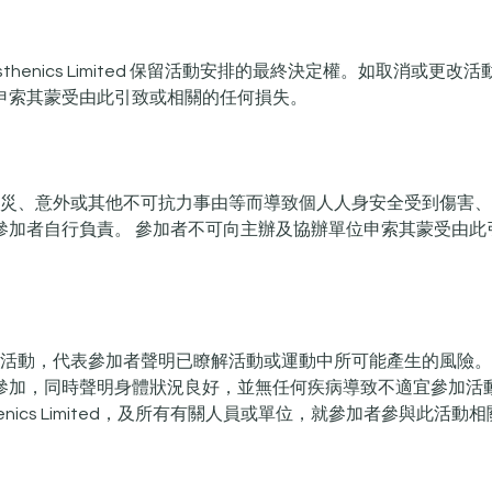
o Calisthenics Limited 保留活動安排的最終決定權。如取消或
申索其蒙受由此引致或相關的任何損失。
忽、天災、意外或其他不可抗力事由等而導致個人人身安全受到傷害
參加者自行負責。 參加者不可向主辦及協辦單位申索其蒙受由此
款參加活動，代表參加者聲明已瞭解活動或運動中所可能產生的風險
參加，同時聲明身體狀況良好，並無任何疾病導致不適宜參加活
alisthenics Limited，及所有有關人員或單位，就參加者參與此